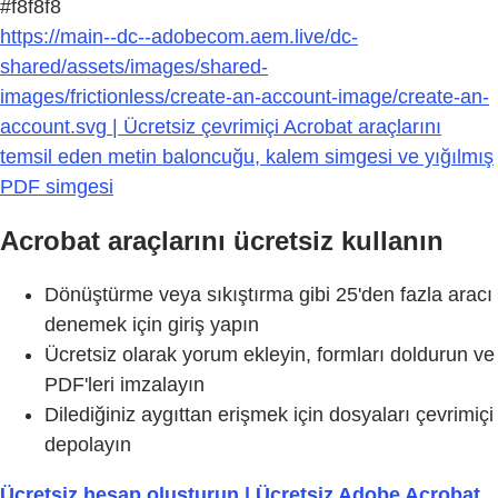
#f8f8f8
https://main--dc--adobecom.aem.live/dc-
shared/assets/images/shared-
images/frictionless/create-an-account-image/create-an-
account.svg | Ücretsiz çevrimiçi Acrobat araçlarını
temsil eden metin baloncuğu, kalem simgesi ve yığılmış
PDF simgesi
Acrobat araçlarını ücretsiz kullanın
Dönüştürme veya sıkıştırma gibi 25'den fazla aracı
denemek için giriş yapın
Ücretsiz olarak yorum ekleyin, formları doldurun ve
PDF'leri imzalayın
Dilediğiniz aygıttan erişmek için dosyaları çevrimiçi
depolayın
Ücretsiz hesap oluşturun | Ücretsiz Adobe Acrobat