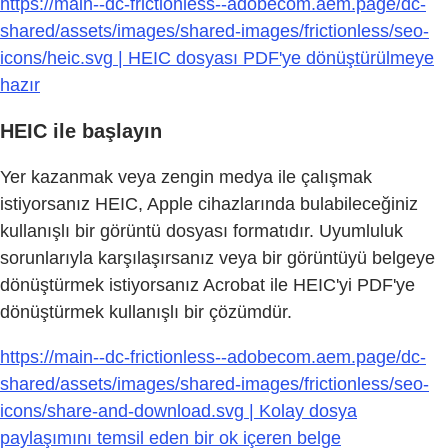
https://main--dc-frictionless--adobecom.aem.page/dc-
shared/assets/images/shared-images/frictionless/seo-
icons/heic.svg | HEIC dosyası PDF'ye dönüştürülmeye
hazır
HEIC ile başlayın
Yer kazanmak veya zengin medya ile çalışmak
istiyorsanız HEIC, Apple cihazlarında bulabileceğiniz
kullanışlı bir görüntü dosyası formatıdır. Uyumluluk
sorunlarıyla karşılaşırsanız veya bir görüntüyü belgeye
dönüştürmek istiyorsanız Acrobat ile HEIC'yi PDF'ye
dönüştürmek kullanışlı bir çözümdür.
https://main--dc-frictionless--adobecom.aem.page/dc-
shared/assets/images/shared-images/frictionless/seo-
icons/share-and-download.svg | Kolay dosya
paylaşımını temsil eden bir ok içeren belge