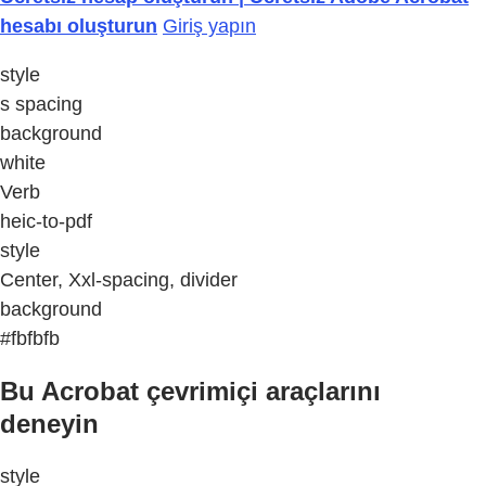
hesabı oluşturun
Giriş yapın
style
s spacing
background
white
Verb
heic-to-pdf
style
Center, Xxl-spacing, divider
background
#fbfbfb
Bu Acrobat çevrimiçi araçlarını
deneyin
style