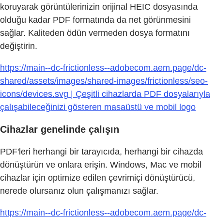
koruyarak görüntülerinizin orijinal HEIC dosyasında
olduğu kadar PDF formatında da net görünmesini
sağlar. Kaliteden ödün vermeden dosya formatını
değiştirin.
https://main--dc-frictionless--adobecom.aem.page/dc-
shared/assets/images/shared-images/frictionless/seo-
icons/devices.svg | Çeşitli cihazlarda PDF dosyalarıyla
çalışabileceğinizi gösteren masaüstü ve mobil logo
Cihazlar genelinde çalışın
PDF'leri herhangi bir tarayıcıda, herhangi bir cihazda
dönüştürün ve onlara erişin. Windows, Mac ve mobil
cihazlar için optimize edilen çevrimiçi dönüştürücü,
nerede olursanız olun çalışmanızı sağlar.
https://main--dc-frictionless--adobecom.aem.page/dc-